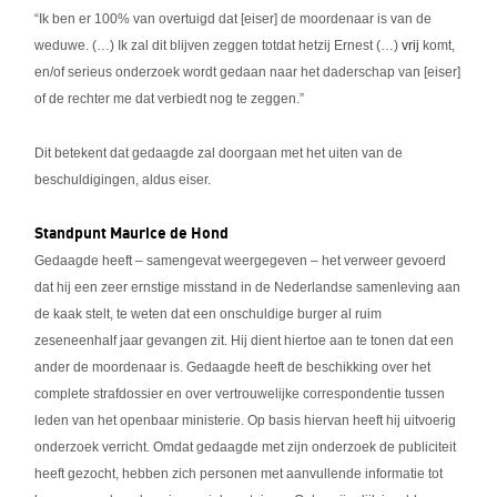
“Ik ben er 100% van overtuigd dat [eiser] de moordenaar is van de
weduwe. (…) Ik zal dit blijven zeggen totdat hetzij Ernest (…)
vrij
komt,
en/of serieus onderzoek wordt gedaan naar het daderschap van [eiser]
of de rechter me dat verbiedt nog te zeggen.”
Dit betekent dat gedaagde zal doorgaan met het uiten van de
beschuldigingen, aldus eiser.
Standpunt Maurice de Hond
Gedaagde heeft – samengevat weergegeven – het verweer gevoerd
dat hij een zeer ernstige misstand in de Nederlandse samenleving aan
de kaak stelt, te weten dat een onschuldige burger al ruim
zeseneenhalf jaar gevangen zit. Hij dient hiertoe aan te tonen dat een
ander de moordenaar is. Gedaagde heeft de beschikking over het
complete strafdossier en over vertrouwelijke correspondentie tussen
leden van het openbaar ministerie. Op basis hiervan heeft hij uitvoerig
onderzoek verricht. Omdat gedaagde met zijn onderzoek de publiciteit
heeft gezocht, hebben zich personen met aanvullende informatie tot