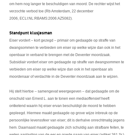
om hem nog langer te beschuldigen van moord. De rechter wijst het
verzochte verbod toe (Rb Amsterdam, 22 december
2006, ECLI:NL:RBAMS:2006:AZ5082).
Standpunt klusjesman
Eiser vordert – kort gezegd – primair om gedaagde op straffe van
dwangsommen te verbieden om eiser op welke wijze dan ook in het
openbaar in verband te brengen met de Deventer moordzaak.
Subsidiair vordert eiser om gedaagde op straffe van dwangsommen te
verbieden om eiser op welke wijze dan ook in het openbaar als
moordenaar of verdachte in de Deventer moordzaak aan te wijzen.
Hij stelt hiertoe – samengevat weergegeven – dat gedaagde om de
onschuld van Ernest L. aan te tonen een mediaoffensief heeft
ontketend waarin hij eiser ervan beschuldigt de moord te hebben
gepleegd. Hiermee maakt gedaagde op grove wijze inbreuk op de
persoonlijke levenssfeer van eiser; dit is derhalve onrechtmatig jegens
hem. Daarnaast maakt gedaagde zich schuldig aan strafbare feiten, te
weten aantasting van de eer en goede naam van eiser (artikel 261 Sr.)