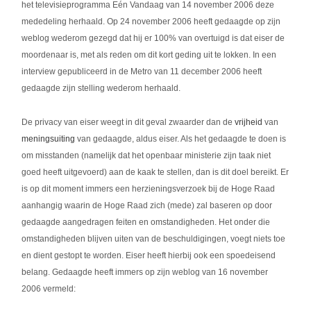
het televisieprogramma Eén Vandaag van 14 november 2006 deze
mededeling herhaald. Op 24 november 2006 heeft gedaagde op zijn
weblog wederom gezegd dat hij er 100% van overtuigd is dat eiser de
moordenaar is, met als reden om dit kort geding uit te lokken. In een
interview gepubliceerd in de Metro van 11 december 2006 heeft
gedaagde zijn stelling wederom herhaald.
De privacy van eiser weegt in dit geval zwaarder dan de
vrijheid
van
meningsuiting
van gedaagde, aldus eiser. Als het gedaagde te doen is
om misstanden (namelijk dat het openbaar ministerie zijn taak niet
goed heeft uitgevoerd) aan de kaak te stellen, dan is dit doel bereikt. Er
is op dit moment immers een herzieningsverzoek bij de Hoge Raad
aanhangig waarin de Hoge Raad zich (mede) zal baseren op door
gedaagde aangedragen feiten en omstandigheden. Het onder die
omstandigheden blijven uiten van de beschuldigingen, voegt niets toe
en dient gestopt te worden. Eiser heeft hierbij ook een spoedeisend
belang. Gedaagde heeft immers op zijn weblog van 16 november
2006 vermeld: