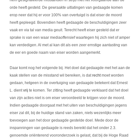
hem gesignaleerde misstanden in strijd met het voorgaande aan de
orde heeft gesteld. De gewraakte uitlatingen van gedaagde komen
erop neer dat hij er voor 100% van overtuigd is dat eiser de moord
heeft gepleegd. Bovendien heeft gedaagde de beschuldigingen zeer
vaak en via tal van media geuit. Terecht heeft eiser gesteld dat er
sprake is van een waar mediaoffensief waartegen hij zich niet of amper
kan verdedigen. Al met al kan dit als een zeer ernstige aantasting van
de eer en goede naam van eiser worden aangemerkt.
Daar komt nog het volgende bij. Het doel dat gedaagde met het aan de
kaak stellen van de misstand wil bereiken, is dat
recht
moet worden
gedaan, hetgeen in de overtuiging van gedaagde betekent dat Ernest
L. dient
vrij
te komen. Ter zitting heeft gedaagde verklaard dat het doel
van zijn acties niet is om eiser veroordeeld te krijgen voor de moord.
Indien gedaagde doorgaat met het uiten van beschuldigingen jegens
eiser zal dit, bij de huidige stand van zaken, niets wezenlijks meer
toevoegen aan het door gedaagde gestelde doel. Mede door de
inspanningen van gedaagde is reeds bereikt dat het onder 2.3.
genoemde oriënterend vooronderzoek is gelast, dat bij de Hoge Raad