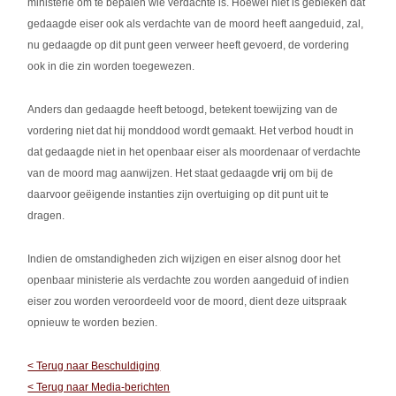
ministerie om te bepalen wie verdachte is. Hoewel niet is gebleken dat
gedaagde eiser ook als verdachte van de moord heeft aangeduid, zal,
nu gedaagde op dit punt geen verweer heeft gevoerd, de vordering
ook in die zin worden toegewezen.
Anders dan gedaagde heeft betoogd, betekent toewijzing van de
vordering niet dat hij monddood wordt gemaakt. Het verbod houdt in
dat gedaagde niet in het openbaar eiser als moordenaar of verdachte
van de moord mag aanwijzen. Het staat gedaagde
vrij
om bij de
daarvoor geëigende instanties zijn overtuiging op dit punt uit te
dragen.
Indien de omstandigheden zich wijzigen en eiser alsnog door het
openbaar ministerie als verdachte zou worden aangeduid of indien
eiser zou worden veroordeeld voor de moord, dient deze uitspraak
opnieuw te worden bezien.
< Terug naar Beschuldiging
< Terug naar Media-berichten