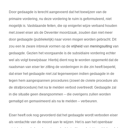
Door gedaagde is terecht aangevoerd dat het toewijzen van de
primaire vordering, nu deze vordering te ruim is geformuleerd, niet
mogelijk is. Vaststaande feiten, die op enigerlei wijze verband houden
met zowel eiser als de Deventer moordzaak, zouden dan niet meer
door gedaagde (publiekelijk) naar voren mogen worden gebracht. Dit
zou een te zware inbreuk vormen op de
vrijheid
van
meningsuiting
van
gedaagde. Gezien het voorgaande is de subsidiaire vordering echter
wel als volgt toewijsbaar. Hierbij dient nog te worden opgemerkt dat de
raadsman van eiser ter zitting de vorderingen in die zin heeft beperkt,
dat eiser het gedaagde niet zal tegenwerpen indien gedaagde in de
tegen hem aangespannen procedures (zowel de civiele procedure als
de strafprocedure) het na te melden verbod overtreedt. Gedaagde zal
in die situatie geen dwangsommen – die overigens zullen worden
gematigd en gemaximeerd als na te melden – verbeuren.
Eiser heeft ook nog gevorderd dat het gedaagde wordt verboden eiser
als verdachte van de moord aan te wijzen. Het is aan het openbaar