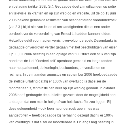
en belaging (artikel 258b Sr.). Gedaagde doet zijn uitlatingen op radio
en televisie, in kranten en op zijn weblog en website. Uit de op 13 juni
2006 bekend gemaakte resultaten van het oriënterend vooronderzoek
(zie 2.3.) blijkt niet van feiten of omstandigheden die tot een ander
oordeel over de veroordeling van Ernest L. hadden kunnen leiden.
Hetzelfde geldt voor nadien verricht vervolgonderzoek. Desondanks is
gedaagde onverdroten verder gegaan met het beschuldigen van eiser.
Op 11 juli 2006 heeft hij in een oplage van 500 stuks een stuk van zijn
hand met de titel “Oordeel zelf” openbaar gemaakt en toegezonden
naar het parlement, de koningin, bestuurders, universiteiten en
rechters. In de maanden augustus en september 2006 heeft gedaagde
de stellige uitlating dat hij er 100% van overtuigd is dat eiser de
moordenaar is, tenminste tien keer op zijn weblog gedaan. In oktober
2006 heeft gedaagde de publiciteit gezocht door de mogelijkheid aan
te dragen dat een mes in het graf van het slachtoffer zou liggen. Bij
deze gelegenheid – ook toen na onderzoek geen mes was
aangetroffen – heeft gedaagde bij herhaling gezegd dat hij er 100%
van overtuigd is dat eiser de moordenaar is. Onlangs nog heeft hij in