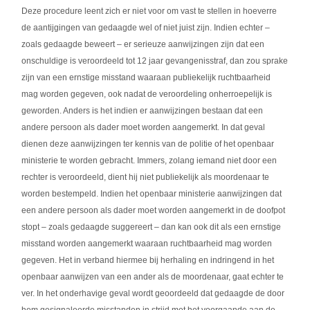
Deze procedure leent zich er niet voor om vast te stellen in hoeverre
de aantijgingen van gedaagde wel of niet juist zijn. Indien echter –
zoals gedaagde beweert – er serieuze aanwijzingen zijn dat een
onschuldige is veroordeeld tot 12 jaar gevangenisstraf, dan zou sprake
zijn van een ernstige misstand waaraan publiekelijk ruchtbaarheid
mag worden gegeven, ook nadat de veroordeling onherroepelijk is
geworden. Anders is het indien er aanwijzingen bestaan dat een
andere persoon als dader moet worden aangemerkt. In dat geval
dienen deze aanwijzingen ter kennis van de politie of het openbaar
ministerie te worden gebracht. Immers, zolang iemand niet door een
rechter is veroordeeld, dient hij niet publiekelijk als moordenaar te
worden bestempeld. Indien het openbaar ministerie aanwijzingen dat
een andere persoon als dader moet worden aangemerkt in de doofpot
stopt – zoals gedaagde suggereert – dan kan ook dit als een ernstige
misstand worden aangemerkt waaraan ruchtbaarheid mag worden
gegeven. Het in verband hiermee bij herhaling en indringend in het
openbaar aanwijzen van een ander als de moordenaar, gaat echter te
ver. In het onderhavige geval wordt geoordeeld dat gedaagde de door