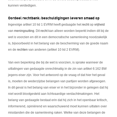
kunnen verdedigen.
Oordeel rechtbank: beschuldigingen leveren smaad op
Ingevolge artikel 10 lid 1 EVRM heeft gedaagde het
recht
op
vrijheid
van
meningsuiting
. Dit
recht
kan alleen worden beperkt indien dit bij de
wet is voorzien en dit in een democratische samenleving noodzakelijk
is, bijvoorbeeld in het belang van de bescherming van de goede naam
en de
rechten
van anderen (artikel 10 lid 2 EVRM).
Van een beperking die bij de wet is voorzien, is sprake wanneer de
uitlatingen van gedaagde onrechtmatig in de zin van artikel 6:162 BW
jegens eiser zijn. Voor het antwoord op de vraag of dat hier het geval
is, moeten de wederzijdse belangen van partijen worden afgewogen.
In dit geval is het belang van eiser er in het bijzonder in gelegen dat hij
niet wordt blootgesteld aan lichtvaardige verdachtmakingen. Het
belang van gedaagde bestaat erin dat hij zich in het openbaar kritisch,
informerend, opiniërend en waarschuwend moet kunnen uitlaten over
misstanden die de samenleving raken. Welke van deze belangen de