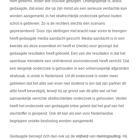
hem gewend, onder wie cruciale getuigen. Onbegrijpelijk is, aldus
gedaagde, dat eiser, die op zijn minst als een serieuze verdachte kan
worden aangemerkt, in het strafrechtelijk onderzoek geheel buiten
schot is gebleven. Zo is de rechters slechts één scenario
gepresenteerd. Door zijn stellingen met kracht naar voren te brengen
heeft gedaagde media-aandacht gezocht. Media-aandacht is in een
kwestie als deze essentieel en heeft er (mede) voor gezorgd dat
gedaagde resultaten heeft geboekt. Een van die resultaten is dat het
openbaar ministerie een oriënterend vooronderzoek heeft verricht. Dat
een dergelijk onderzoek is gehouden in een onherroepelijk afgesloten
strafzaak, is uniek in Nederland. Uit dit onderzoek is onder meer
gebleken dat het alibi van eiser niet sluitend is (en dat zijn partner dit
alibi heeft bevestigd), terwijl hij op grond van dit alibi wel uit het
aanvankelijk verrichte strafrechtelijke onderzoek is gehouden. Verder
heeft het onderzoek van gedaagde ertoe geleid dat het graf van het
slachtoffer is geopend. Ook dit kan als een voor Nederlandse
begrippen unieke beslissing worden aangemerkt.
Gedaagde beroept zich dan ook op de
vrijheid
van
meningsuiting
. Hij