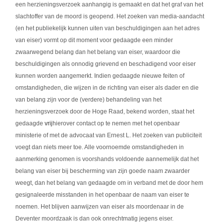
een herzieningsverzoek aanhangig is gemaakt en dat het graf van het
slachtoffer van de moord is geopend. Het zoeken van media-aandacht
(en het publiekelijk kunnen uiten van beschuldigingen aan het adres
van eiser) vormt op dit moment voor gedaagde een minder
zwaarwegend belang dan het belang van eiser, waardoor die
beschuldigingen als onnodig grievend en beschadigend voor eiser
kunnen worden aangemerkt. Indien gedaagde nieuwe feiten of
omstandigheden, die wijzen in de richting van eiser als dader en die
van belang zijn voor de (verdere) behandeling van het
herzieningsverzoek door de Hoge Raad, bekend worden, staat het
gedaagde
vrij
hierover contact op te nemen met het openbaar
ministerie of met de advocaat van Ernest L. Het zoeken van publiciteit
voegt dan niets meer toe. Alle voornoemde omstandigheden in
aanmerking genomen is voorshands voldoende aannemelijk dat het
belang van eiser bij bescherming van zijn goede naam zwaarder
weegt, dan het belang van gedaagde om in verband met de door hem
gesignaleerde misstanden in het openbaar de naam van eiser te
noemen. Het blijven aanwijzen van eiser als moordenaar in de
Deventer moordzaak is dan ook onrechtmatig jegens eiser.