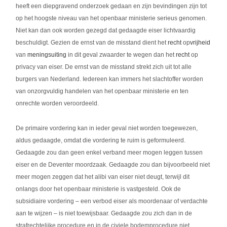
heeft een diepgravend onderzoek gedaan en zijn bevindingen zijn tot
op het hoogste niveau van het openbaar ministerie serieus genomen.
Niet kan dan ook worden gezegd dat gedaagde eiser lichtvaardig
beschuldigt. Gezien de ernst van de misstand dient het
recht
op
vrijheid
van
meningsuiting
in dit geval zwaarder te wegen dan het
recht
op
privacy van eiser. De ernst van de misstand strekt zich uit tot alle
burgers van Nederland. Iedereen kan immers het slachtoffer worden
van onzorgvuldig handelen van het openbaar ministerie en ten
onrechte worden veroordeeld.
De primaire vordering kan in ieder geval niet worden toegewezen,
aldus gedaagde, omdat die vordering te ruim is geformuleerd.
Gedaagde zou dan geen enkel verband meer mogen leggen tussen
eiser en de Deventer moordzaak. Gedaagde zou dan bijvoorbeeld niet
meer mogen zeggen dat het alibi van eiser niet deugt, terwijl dit
onlangs door het openbaar ministerie is vastgesteld. Ook de
subsidiaire vordering – een verbod eiser als moordenaar of verdachte
aan te wijzen – is niet toewijsbaar. Gedaagde zou zich dan in de
strafrechtelijke procedure en in de civiele bodemprocedure niet