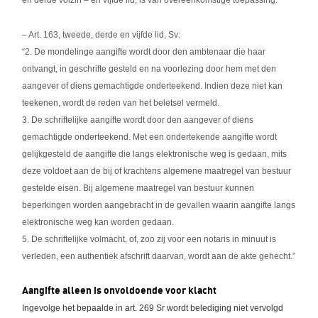
en derde volzin – en vijfde lid, is van overeenkomstige toepassing.”
– Art. 163, tweede, derde en vijfde lid, Sv:
“2. De mondelinge aangifte wordt door den ambtenaar die haar
ontvangt, in geschrifte gesteld en na voorlezing door hem met den
aangever of diens gemachtigde onderteekend. Indien deze niet kan
teekenen, wordt de reden van het beletsel vermeld.
3. De schriftelijke aangifte wordt door den aangever of diens
gemachtigde onderteekend. Met een ondertekende aangifte wordt
gelijkgesteld de aangifte die langs elektronische weg is gedaan, mits
deze voldoet aan de bij of krachtens algemene maatregel van bestuur
gestelde eisen. Bij algemene maatregel van bestuur kunnen
beperkingen worden aangebracht in de gevallen waarin aangifte langs
elektronische weg kan worden gedaan.
5. De schriftelijke volmacht, of, zoo zij voor een notaris in minuut is
verleden, een authentiek afschrift daarvan, wordt aan de akte gehecht.”
Aangifte alleen is onvoldoende voor klacht
Ingevolge het bepaalde in art. 269 Sr wordt belediging niet vervolgd