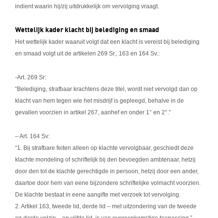
indient waarin hij/zij uitdrukkelijk om vervolging vraagt.
Wettelijk kader klacht bij belediging en smaad
Het wettelijk kader waaruit volgt dat een klacht is vereist bij belediging
en smaad volgt uit de artikelen 269 Sr., 163 en 164 Sv.:
-Art. 269 Sr:
“Belediging, strafbaar krachtens deze titel, wordt niet vervolgd dan op
klacht van hem tegen wie het misdrijf is gepleegd, behalve in de
gevallen voorzien in artikel 267, aanhef en onder 1° en 2°.”
– Art. 164 Sv:
“1. Bij strafbare feiten alleen op klachte vervolgbaar, geschiedt deze
klachte mondeling of schriftelijk bij den bevoegden ambtenaar, hetzij
door den tot de klachte gerechtigde in persoon, hetzij door een ander,
daartoe door hem van eene bijzondere schriftelijke volmacht voorzien.
De klachte bestaat in eene aangifte met verzoek tot vervolging.
2. Artikel 163, tweede lid, derde lid – met uitzondering van de tweede