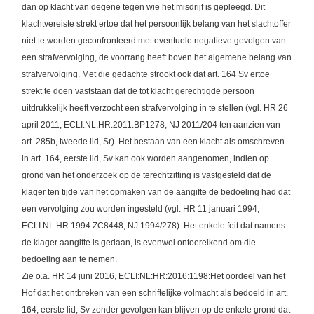
dan op klacht van degene tegen wie het misdrijf is gepleegd. Dit
klachtvereiste strekt ertoe dat het persoonlijk belang van het slachtoffer
niet te worden geconfronteerd met eventuele negatieve gevolgen van
een strafvervolging, de voorrang heeft boven het algemene belang van
strafvervolging. Met die gedachte strookt ook dat art. 164 Sv ertoe
strekt te doen vaststaan dat de tot klacht gerechtigde persoon
uitdrukkelijk heeft verzocht een strafvervolging in te stellen (vgl. HR 26
april 2011, ECLI:NL:HR:2011:BP1278, NJ 2011/204 ten aanzien van
art. 285b, tweede lid, Sr). Het bestaan van een klacht als omschreven
in art. 164, eerste lid, Sv kan ook worden aangenomen, indien op
grond van het onderzoek op de terechtzitting is vastgesteld dat de
klager ten tijde van het opmaken van de aangifte de bedoeling had dat
een vervolging zou worden ingesteld (vgl. HR 11 januari 1994,
ECLI:NL:HR:1994:ZC8448, NJ 1994/278). Het enkele feit dat namens
de klager aangifte is gedaan, is evenwel ontoereikend om die
bedoeling aan te nemen.
Zie o.a. HR 14 juni 2016, ECLI:NL:HR:2016:1198:Het oordeel van het
Hof dat het ontbreken van een schriftelijke volmacht als bedoeld in art.
164, eerste lid, Sv zonder gevolgen kan blijven op de enkele grond dat